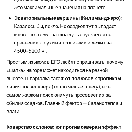
Это максимальные значения на планете.
Экваториальные вершины (Килиманджаро):
Казалось бы, пекло. Но осадков тут выпадает
много, поэтому граница чуть опускается по
сравнению с сухими тропиками и лежит на
4500–5200 м .
Простым языком: в ЕГЭ любят спрашивать, почему
«шапка» на горе может находиться на разной
высоте. Шпаргалка такая:
от полюсов к тропикам
линия ползет вверх (тепло мешает снегу), но в
самом жарком поясе она чуть проседает из-за
обилия осадков. Главный фактор — баланс тепла и
влаги.
Коварство склонов: юг против севера и эффект