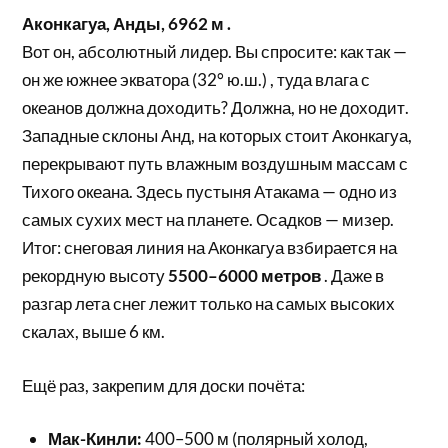
Аконкагуа, Анды, 6962 м .
Вот он, абсолютный лидер. Вы спросите: как так —
он же южнее экватора (32° ю.ш.) , туда влага с
океанов должна доходить? Должна, но не доходит.
Западные склоны Анд, на которых стоит Аконкагуа,
перекрывают путь влажным воздушным массам с
Тихого океана. Здесь пустыня Атакама — одно из
самых сухих мест на планете. Осадков — мизер.
Итог: снеговая линия на Аконкагуа взбирается на
рекордную высоту
5500–6000 метров
. Даже в
разгар лета снег лежит только на самых высоких
скалах, выше 6 км.
Ещё раз, закрепим для доски почёта:
Мак-Кинли:
400–500 м (полярный холод,