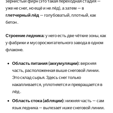
зернистый фирн (это такая переходная стадия —
уже не снег, но ещё и не лёд), а затем — в
глетчерный лёд
— голубоватый, плотный, как
бетон .
Строение ледника:
у него есть две чёткие зоны, как
у фабрики и мусоросжигательного завода в одном
флаконе.
Область питания (аккумуляции):
верхняя
часть, расположенная выше снеговой линии.
Это склад сырья. Здесь снег только
накапливается, уплотняется и превращается в
лёд .
Область стока (абляции):
нижняя часть — сам
язык ледника — вылезает
ниже
снеговой линии.