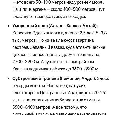
— это всего 50–100 метров над уровнем моря .
На Шпицбергене — около 400–500 метров . Тут
властвуют температуры, а не осадки.
Умеренный пояс (Альпы, Кавказ, Алтай):
Классика. Здесь высота гуляет от 2,5 до 3,5–3,8
тыс. метров . Но из-за влажности картина
пестрая. Западный Кавказ, куда атлантические
циклоны приносят влагу, держит границу на
2700–2900 м. А сухие восточные районы
Кавказа поднимают её уже до 3600–3900 м .
Субтропики и тропики (Гималаи, Анды):
Здесь
рекорды высоты. Например, на сухих
плоскогорьях Центральных Анд (широта 20-25°
ю.ш.) снеговая линия взбирается на отметки
5500–6400 метров! А всё потому, что
пустынный воздух не дает снегу накапливаться .