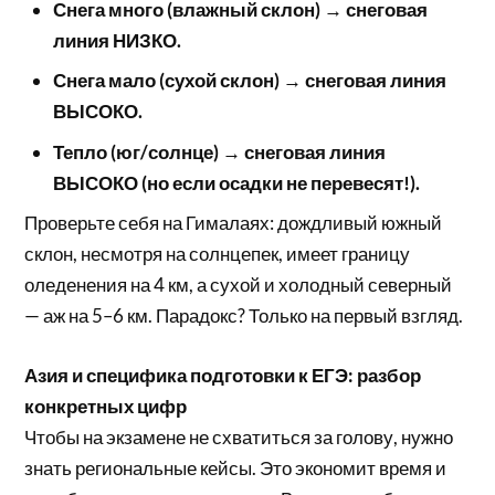
Снега много (влажный склон) → снеговая
линия НИЗКО.
Снега мало (сухой склон) → снеговая линия
ВЫСОКО.
Тепло (юг/солнце) → снеговая линия
ВЫСОКО (но если осадки не перевесят!).
Проверьте себя на Гималаях: дождливый южный
склон, несмотря на солнцепек, имеет границу
оледенения на 4 км, а сухой и холодный северный
— аж на 5–6 км. Парадокс? Только на первый взгляд.
Азия и специфика подготовки к ЕГЭ: разбор
конкретных цифр
Чтобы на экзамене не схватиться за голову, нужно
знать региональные кейсы. Это экономит время и