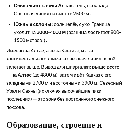
Северные склоны Алтая:
тень, прохлада.
Снеговая линия на высоте
2500 м
.
Южные склоны:
солнцепёк, сухо. Граница
уходит на
3000-4000 м
(разница достигает 800-
1500 метров!) .
Именно на Алтае, а не на Кавказе, из-за
континентального климата снеговая линия порой
залегает выше. Вывод для шпаргалки:
выше всего
— на Алтае
(до 4800 м), затем идёт Кавказ с его
западными 2700 м и восточными 3900 м. Северный
Урал и Саяны (исключая высочайшие пики
последних) — это зона без постоянного снежного
покрова.
Образование, строение и