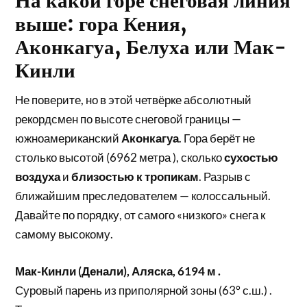
На какой горе снеговая линия
выше: гора Кения,
Аконкагуа, Белуха или Мак-
Кинли
Не поверите, но в этой четвёрке абсолютный
рекордсмен по высоте снеговой границы —
южноамериканский
Аконкагуа
. Гора берёт не
столько высотой (6962 метра ), сколько
сухостью
воздуха
и
близостью к тропикам
. Разрыв с
ближайшим преследователем — колоссальный.
Давайте по порядку, от самого «низкого» снега к
самому высокому.
Мак-Кинли (Денали), Аляска, 6194 м .
Суровый парень из приполярной зоны (63° с.ш.) .