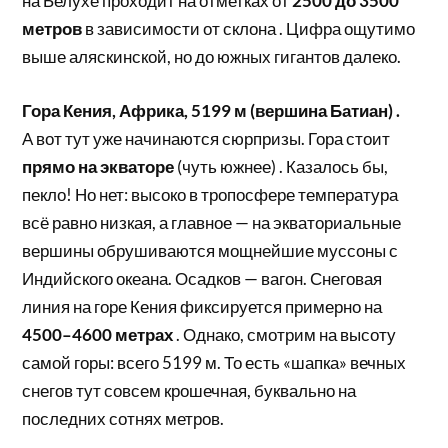
на Белухе проходит на отметках от
2500 до 3500
метров
в зависимости от склона . Цифра ощутимо
выше аляскинской, но до южных гигантов далеко.
Гора Кения, Африка, 5199 м (вершина Батиан) .
А вот тут уже начинаются сюрпризы. Гора стоит
прямо на экваторе
(чуть южнее) . Казалось бы,
пекло! Но нет: высоко в тропосфере температура
всё равно низкая, а главное — на экваториальные
вершины обрушиваются мощнейшие муссоны с
Индийского океана. Осадков — вагон. Снеговая
линия на горе Кения фиксируется примерно на
4500–4600 метрах
. Однако, смотрим на высоту
самой горы: всего 5199 м. То есть «шапка» вечных
снегов тут совсем крошечная, буквально на
последних сотнях метров.