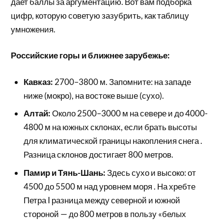
дает баллы за аргументацию. Вот вам подборка
цифр, которую советую зазубрить, как таблицу
умножения.
Российские горы и ближнее зарубежье:
Кавказ:
2700–3800 м. Запомните: на западе
ниже (мокро), на востоке выше (сухо).
Алтай:
Около 2500–3000 м на севере и до 4000-
4800 м на южных склонах, если брать высоты
для климатической границы накопления снега .
Разница склонов достигает 800 метров.
Памир и Тянь-Шань:
Здесь сухо и высоко: от
4500 до 5500 м над уровнем моря . На хребте
Петра I разница между северной и южной
стороной — до 800 метров в пользу «белых