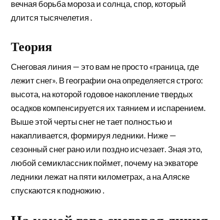
вечная борьба мороза и солнца, спор, который
длится тысячелетия .
Теория
Снеговая линия — это вам не просто «граница, где
лежит снег». В географии она определяется строго:
высота, на которой годовое накопление твердых
осадков компенсируется их таянием и испарением.
Выше этой черты снег не тает полностью и
накапливается, формируя ледники. Ниже —
сезонный снег рано или поздно исчезает. Зная это,
любой семиклассник поймет, почему на экваторе
ледники лежат на пяти километрах, а на Аляске
спускаются к подножию .