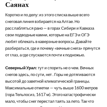
Саянах
Коротко и по делу: из этого списка выше всего
снеговая линия взбирается на Алтае. Но
расслабляться рано — в горах Сибири и Кавказа
свои подводные камни, которые на ЕГЭ и ОГЭ
любят облекать в каверзные вопросы. Давайте
разбираться, где и почему «вечные снега» прячутся
от глаз, а где спускаются почти к подножью.
Северный Урал:
тут и спорить не о чем. Вечных
снегов здесь, по сути, нет . Горы не дотягиваются
высотой до заветной климатической границы.
Максимальные отметки — чуть выше 1600 метров
(гора Тельпосиз, 1617 м). Этого катастрофически
мало, чтобы снег перестал таять за лето. Так что