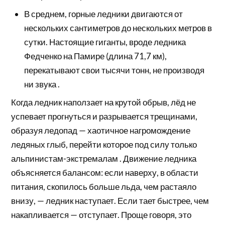
В среднем, горные ледники двигаются от
нескольких сантиметров до нескольких метров в
сутки. Настоящие гиганты, вроде ледника
Федченко на Памире (длина 71,7 км),
перекатывают свои тысячи тонн, не производя
ни звука .
Когда ледник наползает на крутой обрыв, лёд не
успевает прогнуться и разрывается трещинами,
образуя ледопад — хаотичное нагромождение
ледяных глыб, перейти которое под силу только
альпинистам-экстремалам . Движение ледника
объясняется балансом: если наверху, в области
питания, скопилось больше льда, чем растаяло
внизу, — ледник наступает. Если тает быстрее, чем
накапливается — отступает. Проще говоря, это