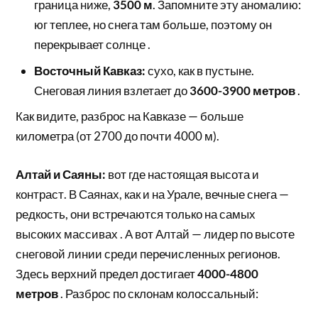
граница ниже,
3500 м
. Запомните эту аномалию:
юг теплее, но снега там больше, поэтому он
перекрывает солнце .
Восточный Кавказ:
сухо, как в пустыне.
Снеговая линия взлетает до
3600-3900 метров
.
Как видите, разброс на Кавказе — больше
километра (от 2700 до почти 4000 м).
Алтай и Саяны:
вот где настоящая высота и
контраст. В Саянах, как и на Урале, вечные снега —
редкость, они встречаются только на самых
высоких массивах . А вот Алтай — лидер по высоте
снеговой линии среди перечисленных регионов.
Здесь верхний предел достигает
4000-4800
метров
. Разброс по склонам колоссальный: