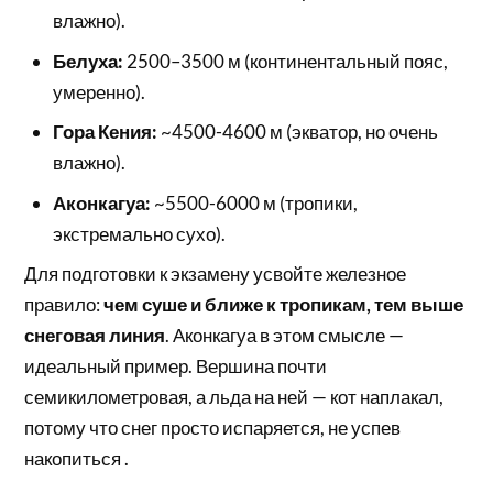
влажно).
Белуха:
2500–3500 м (континентальный пояс,
умеренно).
Гора Кения:
~4500-4600 м (экватор, но очень
влажно).
Аконкагуа:
~5500-6000 м (тропики,
экстремально сухо).
Для подготовки к экзамену усвойте железное
правило:
чем суше и ближе к тропикам, тем выше
снеговая линия
. Аконкагуа в этом смысле —
идеальный пример. Вершина почти
семикилометровая, а льда на ней — кот наплакал,
потому что снег просто испаряется, не успев
накопиться .