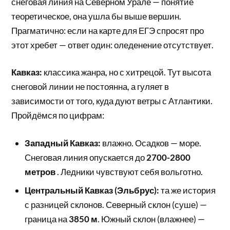
снеговая линия на Северном Урале — понятие
теоретическое, она ушла бы выше вершин.
Прагматично: если на карте для ЕГЭ спросят про
этот хребет — ответ один: оледенение отсутствует.
Кавказ:
классика жанра, но с хитрецой. Тут высота
снеговой линии не постоянна, а гуляет в
зависимости от того, куда дуют ветры с Атлантики.
Пройдёмся по цифрам:
Западный Кавказ:
влажно. Осадков — море.
Снеговая линия опускается до
2700-2800
метров
. Ледники чувствуют себя вольготно.
Центральный Кавказ (Эльбрус):
та же история
с разницей склонов. Северный склон (суше) —
граница на
3850 м
. Южный склон (влажнее) —