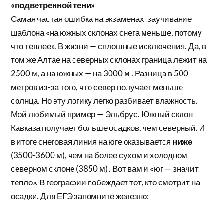
«подветренной тени»
Самая частая ошибка на экзаменах: заучивание
шаблона «на южных склонах снега меньше, потому
что теплее». В жизни — сплошные исключения. Да, в
том же Алтае на северных склонах граница лежит на
2500 м, а на южных — на 3000 м . Разница в 500
метров из-за того, что север получает меньше
солнца. Но эту логику легко разбивает влажность.
Мой любимый пример — Эльбрус. Южный склон
Кавказа получает больше осадков, чем северный. И
в итоге снеговая линия на юге оказывается
ниже
(3500-3600 м), чем на более сухом и холодном
северном склоне (3850 м) . Вот вам и «юг — значит
тепло». В географии побеждает тот, кто смотрит на
осадки. Для ЕГЭ запомните железно: