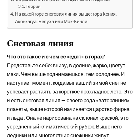
Теория
На какой горе снеговая линия выше: гора Кения,
Аконкагуа, Белуха или Мак-Кинли
Снеговая линия
Что это такое и с чем ее «едят» в горах?
Представьте себе: внизу, в долине, жарко, цветут
маки. Чем выше поднимаешься, тем холоднее. И
наступает момент, когда выпавший зимой снег не
успевает растаять за короткое прохладное лето. Это
и есть снеговая линия — своего рода «ватерлиния»
планеты, выше которой начинается царство фирна
и льда . Она не нарисована на склонах краской, это
усредненный климатический рубеж. Выше него
ледники или многолетние снежники живут