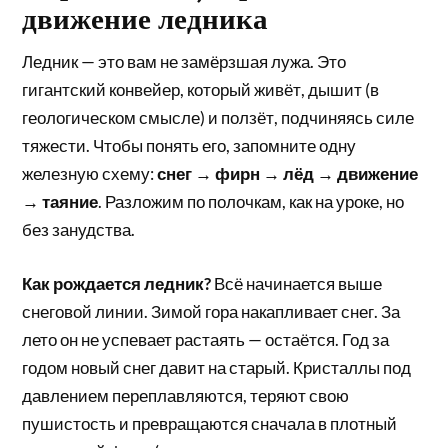
движение ледника
Ледник — это вам не замёрзшая лужа. Это
гигантский конвейер, который живёт, дышит (в
геологическом смысле) и ползёт, подчиняясь силе
тяжести. Чтобы понять его, запомните одну
железную схему:
снег → фирн → лёд → движение
→ таяние
. Разложим по полочкам, как на уроке, но
без занудства.
Как рождается ледник?
Всё начинается выше
снеговой линии. Зимой гора накапливает снег. За
лето он не успевает растаять — остаётся. Год за
годом новый снег давит на старый. Кристаллы под
давлением переплавляются, теряют свою
пушистость и превращаются сначала в плотный