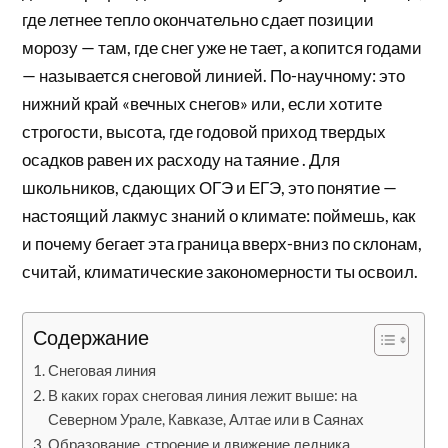
где летнее тепло окончательно сдает позиции
морозу — там, где снег уже не тает, а копится годами
— называется снеговой линией. По-научному: это
нижний край «вечных снегов» или, если хотите
строгости, высота, где годовой приход твердых
осадков равен их расходу на таяние . Для
школьников, сдающих ОГЭ и ЕГЭ, это понятие —
настоящий лакмус знаний о климате: поймешь, как
и почему бегает эта граница вверх-вниз по склонам,
считай, климатические закономерности ты освоил.
Содержание
Снеговая линия
В каких горах снеговая линия лежит выше: на
Северном Урале, Кавказе, Алтае или в Саянах
Образование, строение и движение ледника