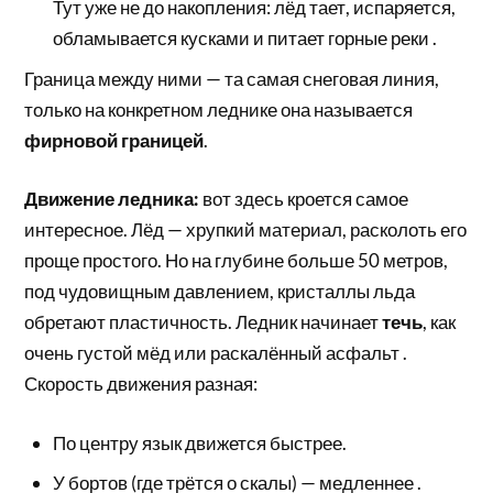
Тут уже не до накопления: лёд тает, испаряется,
обламывается кусками и питает горные реки .
Граница между ними — та самая снеговая линия,
только на конкретном леднике она называется
фирновой границей
.
Движение ледника:
вот здесь кроется самое
интересное. Лёд — хрупкий материал, расколоть его
проще простого. Но на глубине больше 50 метров,
под чудовищным давлением, кристаллы льда
обретают пластичность. Ледник начинает
течь
, как
очень густой мёд или раскалённый асфальт .
Скорость движения разная:
По центру язык движется быстрее.
У бортов (где трётся о скалы) — медленнее .