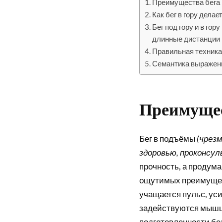
Преимущества бега
Как бег в гору делае
Бег под гору и в го
длинные дистанции
Правильная техника 
Семантика выражения
Преимущес
Бег в подъёмы
(чрез
здоровью, проконсул
прочность, а продума
ощутимых преимущест
учащается пульс, ус
задействуются мышц
подготовленности бе