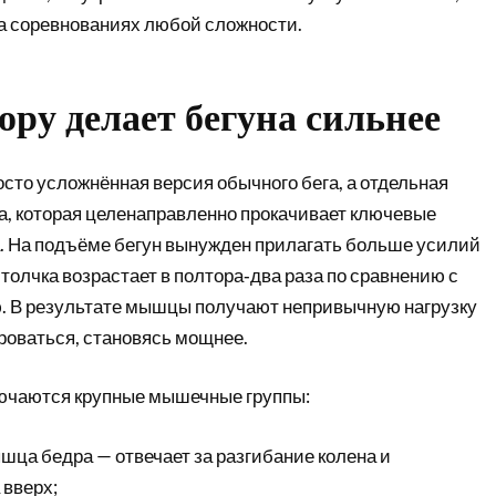
на соревнованиях любой сложности.
гору делает бегуна сильнее
росто усложнённая версия обычного бега, а отдельная
а, которая целенаправленно прокачивает ключевые
. На подъёме бегун вынужден прилагать больше усилий
 толчка возрастает в полтора‑два раза по сравнению с
. В результате мышцы получают непривычную нагрузку
роваться, становясь мощнее.
лючаются крупные мышечные группы:
шца бедра — отвечает за разгибание колена и
 вверх;