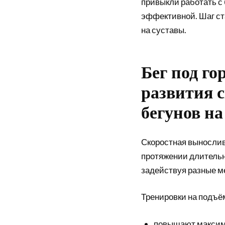
привыкли работать с 
эффективной. Шаг ста
на суставы.
Бег под го
развития 
бегунов н
Скоростная вынослив
протяжении длительног
задействуя разные м
Тренировки на подъё
повышают максима