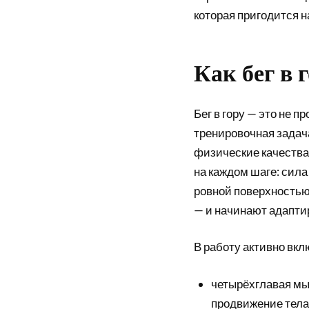
которая пригодится 
Как бег в 
Бег в гору — это не п
тренировочная задач
физические качества
на каждом шаге: сила
ровной поверхностью
— и начинают адапти
В работу активно вк
четырёхглавая мы
продвижение тела