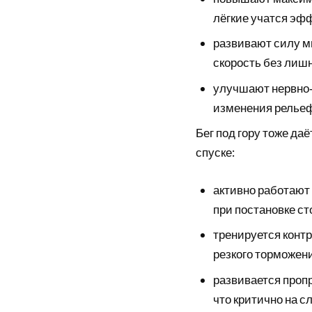
лёгкие учатся эф
развивают силу м
скорость без лиш
улучшают нервно‑
изменения релье
Бег под гору тоже да
спуске:
активно работают
при постановке ст
тренируется контр
резкого торможен
развивается проп
что критично на с