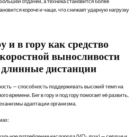
большей отдачей, а техника становится более
новится короче и чаще, что снижает ударную нагрузку
ру и в гору как средство
скоростной выносливости
а длинные дистанции
ость — способность поддерживать высокий темп на
о времени. Бег в гору и под гору помогает её развить,
еханизмы адаптации организма.
мах:
льное потребление кислорода (VO₂ max) — сердце и