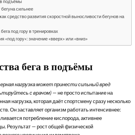
 в подъёмы
т бегуна сильнее
ру как средство развития скоростной выносливости бегунов на
бега под гору в тренировках
 «под гору»: значение «вверх» или «вниз»
тва бега в подъёмы
мерная нагрузка может принести сильный вред
ьтируйтесь с врачом)
— не просто испытание на
нная нагрузка, которая даёт спортсмену сразу несколько
в. Он заставляет организм работать интенсивнее:
иливается потребление кислорода, активнее
ы. Результат — рост общей физической
з резкого увеличения километража.