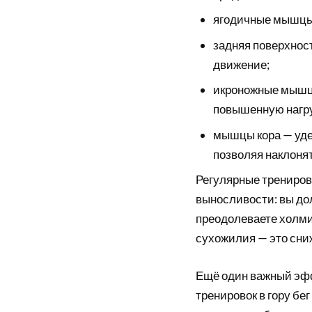
ягодичные мышцы 
задняя поверхност
движение;
икроножные мышцы
повышенную нагру
мышцы кора — уде
позволяя наклоня
Регулярные трениров
выносливости: вы до
преодолеваете холми
сухожилия — это сниж
Ещё один важный эфф
тренировок в гору бе