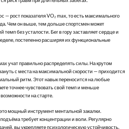
ся риск травм при длительных забегах.
с — рост показателя VO₂ max, то есть максимального
да. Чем он выше, тем дольше спортсмен может
 темп без усталости. Бег в гору заставляет сердце и
пределе, постепенно расширяя их функциональные
мах учат правильно распределять силы. На крутом
вануть с места на максимальной скорости — приходится
мальный ритм. Этот навык переносится на любые
аете точнее чувствовать свой темп и меньше
 возможности на старте.
— это мощный инструмент ментальной закалки.
 подъёма требует концентрации и воли. Регулярно
дачей, вы укрепляете психологическую устойчивость,