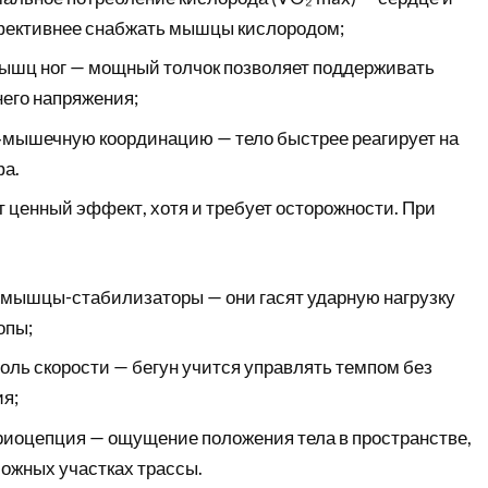
фективнее снабжать мышцы кислородом;
ышц ног — мощный толчок позволяет поддерживать
него напряжения;
мышечную координацию — тело быстрее реагирует на
фа.
ёт ценный эффект, хотя и требует осторожности. При
 мышцы-стабилизаторы — они гасят ударную нагрузку
опы;
оль скорости — бегун учится управлять темпом без
ия;
риоцепция — ощущение положения тела в пространстве,
ложных участках трассы.