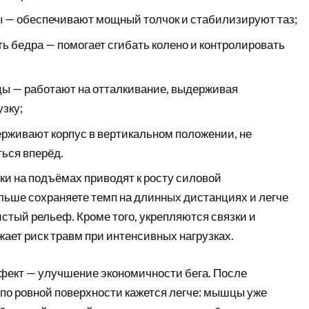
— обеспечивают мощный толчок и стабилизируют таз;
ь бедра — помогает сгибать колено и контролировать
 — работают на отталкивание, выдерживая
зку;
рживают корпус в вертикальном положении, не
ться вперёд.
ки на подъёмах приводят к росту силовой
льше сохраняете темп на длинных дистанциях и легче
стый рельеф. Кроме того, укрепляются связки и
ает риск травм при интенсивных нагрузках.
ект — улучшение экономичности бега. После
г по ровной поверхности кажется легче: мышцы уже