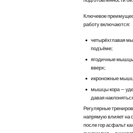
Ключевое преимущест
работу включаются:
четырёхглавая мы
подъёме;
ягодичные мышцы 
вверх;
икроножные мышцы
мышцы кора — уде
давая наклоняться
Регулярные трениров
напрямую влияет на с
после гор асфальт ка