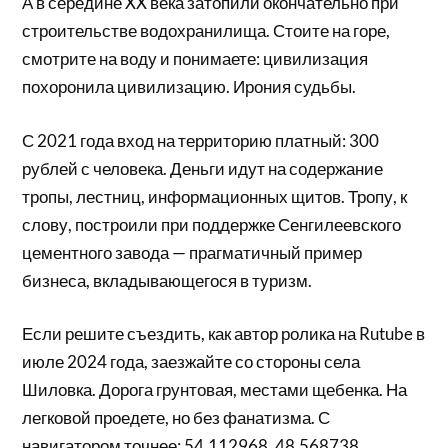
А в середине XX века затопили окончательно при
строительстве водохранилища. Стоите на горе,
смотрите на воду и понимаете: цивилизация
похоронила цивилизацию. Ирония судьбы.
С 2021 года вход на территорию платный: 300
рублей с человека. Деньги идут на содержание
тропы, лестниц, информационных щитов. Тропу, к
слову, построили при поддержке Сенгилеевского
цементного завода — прагматичный пример
бизнеса, вкладывающегося в туризм.
Если решите съездить, как автор ролика на Rutube в
июле 2024 года, заезжайте со стороны села
Шиловка. Дорога грунтовая, местами щебенка. На
легковой проедете, но без фанатизма. С
навигатором точнее: 54.112968, 48.568738.