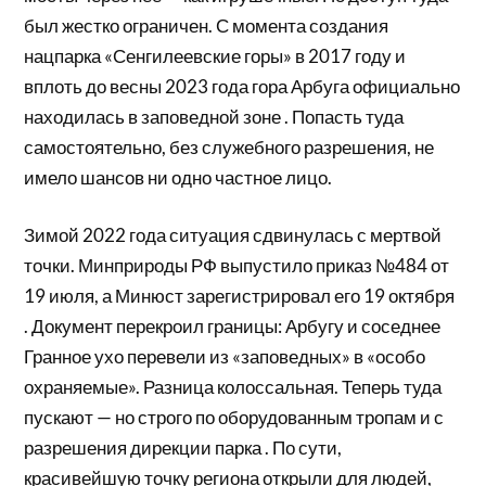
был жестко ограничен. С момента создания
нацпарка «Сенгилеевские горы» в 2017 году и
вплоть до весны 2023 года гора Арбуга официально
находилась в заповедной зоне . Попасть туда
самостоятельно, без служебного разрешения, не
имело шансов ни одно частное лицо.
Зимой 2022 года ситуация сдвинулась с мертвой
точки. Минприроды РФ выпустило приказ №484 от
19 июля, а Минюст зарегистрировал его 19 октября
. Документ перекроил границы: Арбугу и соседнее
Гранное ухо перевели из «заповедных» в «особо
охраняемые». Разница колоссальная. Теперь туда
пускают — но строго по оборудованным тропам и с
разрешения дирекции парка . По сути,
красивейшую точку региона открыли для людей,