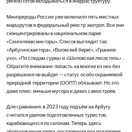
регион готов вкладываться в инфраструктуру.
Минприроды России уже включило пять местных
маршрутов в федеральный реестр экотроп. Все они
сконцентрированы в национальном парке
«Сенгилеевские горы». Список выглядит так:
«Арбугинская гора», «Волжский берег», «Гранное
ухо», «По следам сурка» и «Шиловская лесостепь» .
Обратите внимание: попасть на многие из них без
разрешения не выйдет — статус особо охраняемой
природной территории (ООПТ) обязывает. Но это
даже плюс: меньше мусора и диких самостроев.
Для сравнения: в 2023 году подъём на Арбугу
считался уделом подготовленных туристов,
карабкающихся по склонам. Теперь здесь
оборудованная тропа, построенная при поддержке