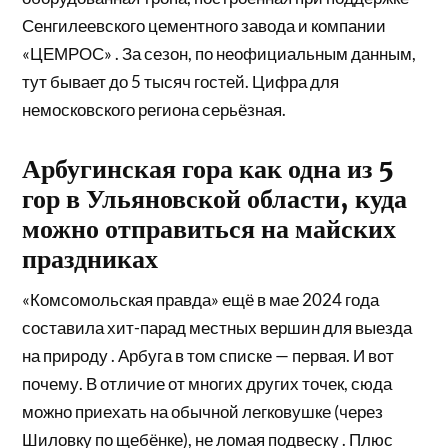
Сенгилеевского цементного завода и компании
«ЦЕМРОС» . За сезон, по неофициальным данным,
тут бывает до 5 тысяч гостей. Цифра для
немосковского региона серьёзная.
Арбугинская гора как одна из 5
гор в Ульяновской области, куда
можно отправиться на майских
праздниках
«Комсомольская правда» ещё в мае 2024 года
составила хит-парад местных вершин для выезда
на природу . Арбуга в том списке — первая. И вот
почему. В отличие от многих других точек, сюда
можно приехать на обычной легковушке (через
Шиловку по щебёнке), не ломая подвеску . Плюс