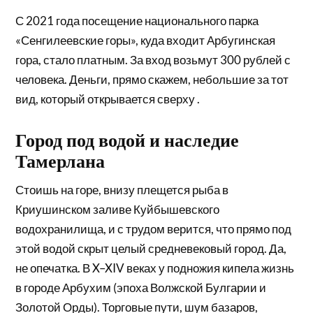
С 2021 года посещение национального парка
«Сенгилеевские горы», куда входит Арбугинская
гора, стало платным. За вход возьмут 300 рублей с
человека. Деньги, прямо скажем, небольшие за тот
вид, который открывается сверху .
Город под водой и наследие
Тамерлана
Стоишь на горе, внизу плещется рыба в
Криушинском заливе Куйбышевского
водохранилища, и с трудом верится, что прямо под
этой водой скрыт целый средневековый город. Да,
не опечатка. В X–XIV веках у подножия кипела жизнь
в городе Арбухим (эпоха Волжской Булгарии и
Золотой Орды). Торговые пути, шум базаров,