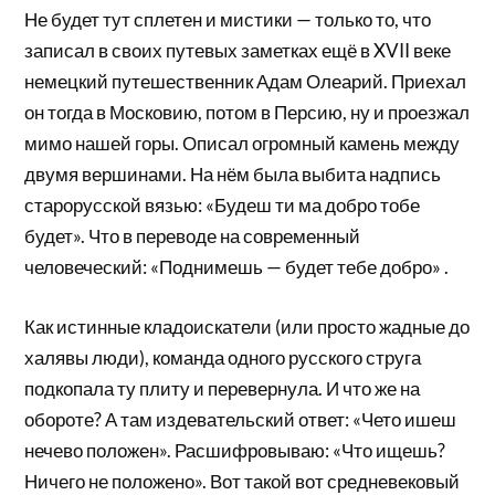
Не будет тут сплетен и мистики — только то, что
записал в своих путевых заметках ещё в XVII веке
немецкий путешественник Адам Олеарий. Приехал
он тогда в Московию, потом в Персию, ну и проезжал
мимо нашей горы. Описал огромный камень между
двумя вершинами. На нём была выбита надпись
старорусской вязью: «Будеш ти ма добро тобе
будет». Что в переводе на современный
человеческий: «Поднимешь — будет тебе добро» .
Как истинные кладоискатели (или просто жадные до
халявы люди), команда одного русского струга
подкопала ту плиту и перевернула. И что же на
обороте? А там издевательский ответ: «Чето ишеш
нечево положен». Расшифровываю: «Что ищешь?
Ничего не положено». Вот такой вот средневековый