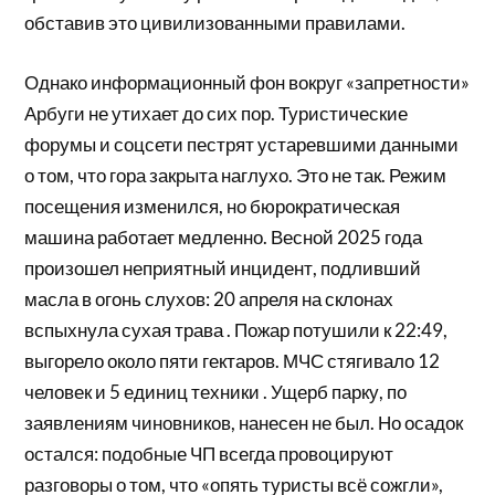
обставив это цивилизованными правилами.
Однако информационный фон вокруг «запретности»
Арбуги не утихает до сих пор. Туристические
форумы и соцсети пестрят устаревшими данными
о том, что гора закрыта наглухо. Это не так. Режим
посещения изменился, но бюрократическая
машина работает медленно. Весной 2025 года
произошел неприятный инцидент, подливший
масла в огонь слухов: 20 апреля на склонах
вспыхнула сухая трава . Пожар потушили к 22:49,
выгорело около пяти гектаров. МЧС стягивало 12
человек и 5 единиц техники . Ущерб парку, по
заявлениям чиновников, нанесен не был. Но осадок
остался: подобные ЧП всегда провоцируют
разговоры о том, что «опять туристы всё сожгли»,