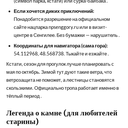
(символ парка, кстати) или сурка-байбака .
Если хочется диких приключений:
Понадобится разрешение на официальном
сайте нацпарка npsenggory.ru или в визит-
центре в Сенгилее. Без бумажки — нарушитель .
Координаты для навигатора (сама гора):
54.112968, 48.568738. Тыкайте и езжайте .
Кстати, сезон для прогулок лучше планировать с
мая по октябрь. Зимой тут дуют такие ветра, что
ветрозащита не поможет, а лестницы становятся
скользкими. Официально тропа работает именно в
тёплый период .
Легенда о камне (для любителей
старины)