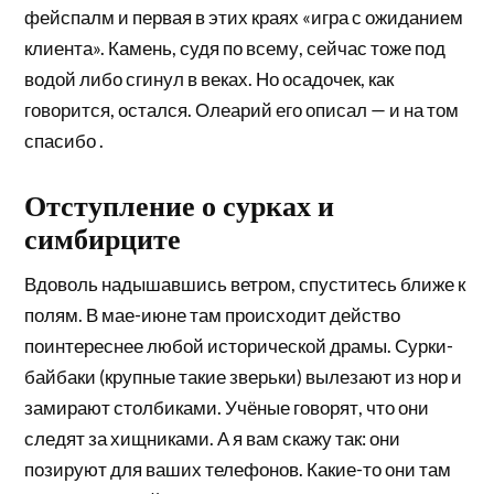
фейспалм и первая в этих краях «игра с ожиданием
клиента». Камень, судя по всему, сейчас тоже под
водой либо сгинул в веках. Но осадочек, как
говорится, остался. Олеарий его описал — и на том
спасибо .
Отступление о сурках и
симбирците
Вдоволь надышавшись ветром, спуститесь ближе к
полям. В мае-июне там происходит действо
поинтереснее любой исторической драмы. Сурки-
байбаки (крупные такие зверьки) вылезают из нор и
замирают столбиками. Учёные говорят, что они
следят за хищниками. А я вам скажу так: они
позируют для ваших телефонов. Какие-то они там