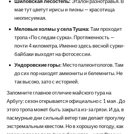
Шиловская лесостепь:
Эталон разнотравья. В
мае тут цветут ирисы и пионы — красотища
неописуемая.
Меловые холмы у села Тушна:
Там проходит
тропа «По следам сурка». Протяженность —
почти 4 километра. Именно здесь весной сурки-
байбаки выходят на фотосессии.
Ундоровские горы:
Место палеонтологов. Там
до сих пор находят аммониты и белемниты. Не
так высоко, зато с историей.
Запомните главное отличие майского тура на
Арбугу: сезон открывается официально с 1 мая . До
этого тропа может быть закрыта из-за грязи. И да, в
пасмурные дни сильный ветер там делает прогулку
экстремальным квестом. Но в хорошую погоду, как