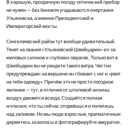
В хорошую, прозрачную погоду оптический прибор
не нужен — без бинокля угадываются очертания
Ульяновска, а именно Президентский и
Императорский мосты .
Сенгилеевский район тут вообще удивительный.
Тянет на звание «Ульяновской Швейцарии» из-за
меловых склонов и глубоких оврагов . Только вот в
Швейцарии вы не увидите такого ветра. Честно
предупреждаю: на вершине он сбивает с ног и «рвет
на тебе одежду». Причём это не просто погодное
явление — тут, в отличие от штилевой низины,
воздух движется всегда. Создаётся полная
иллюзия, что ты сейчас оторвёшься и полетишь
над заливом. Но мы люди взрослые, прагматичные:
держитесь за волосы и фотографируйте аккуратно .