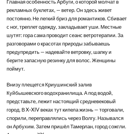
Главная особенность Арбуги, о которой молчат в
рекламных буклетах, — ветер. Он здесь живет
постоянно. Не легкий бриз для романтиков. Сбивает
с ног, треплет одежду, закладывает уши. Местные
шутят: гора сама проводит сеанс ветротерапии. За
разговорами о красотах природы забываешь
предупредить — надевайте ветровку, шапку и
берите запасную резинку для волос. Женщины
поймут.
Внизу плещется Криушинский залив
Куйбышевского водохранилища. А под водой,
представьте, лежит настоящий средневековый
город. В X–XIV веках тут кипела жизнь — торговали,
спорили, переправлялись через Волгу. Назывался
он Арбухим. Затем пришёл Тамерлан, город сожгли.