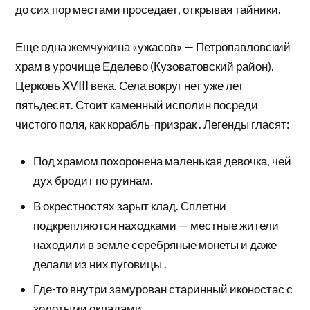
до сих пор местами проседает, открывая тайники.
Еще одна жемчужина «ужасов» — Петропавловский
храм в урочище Еделево (Кузоватовский район).
Церковь XVIII века. Села вокруг нет уже лет
пятьдесят. Стоит каменный исполин посреди
чистого поля, как корабль-призрак . Легенды гласят:
Под храмом похоронена маленькая девочка, чей
дух бродит по руинам.
В окрестностях зарыт клад. Сплетни
подкрепляются находками — местные жители
находили в земле серебряные монеты и даже
делали из них пуговицы .
Где-то внутри замурован старинный иконостас с
золотыми окладами.