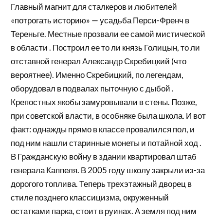
Главный магнит для сталкеров и любителей
«потрогать историю» — усадьба Перси-Френч в
Тереньге. Местные прозвали ее самой мистической
в области . Построил ее то ли князь Голицын, то ли
отставной генерал Александр Скребицкий (что
вероятнее). Именно Скребицкий, по легендам,
оборудовал в подвалах пыточную с дыбой .
Крепостных якобы замуровывали в стены. Позже,
при советской власти, в особняке была школа. И вот
факт: однажды прямо в классе провалился пол, и
под ним нашли старинные монеты и потайной ход .
В Гражданскую войну в здании квартировал штаб
генерала Каппеля. В 2005 году школу закрыли из-за
дорогого топлива. Теперь трехэтажный дворец в
стиле позднего классицизма, окруженный
остатками парка, стоит в руинах. А земля под ним