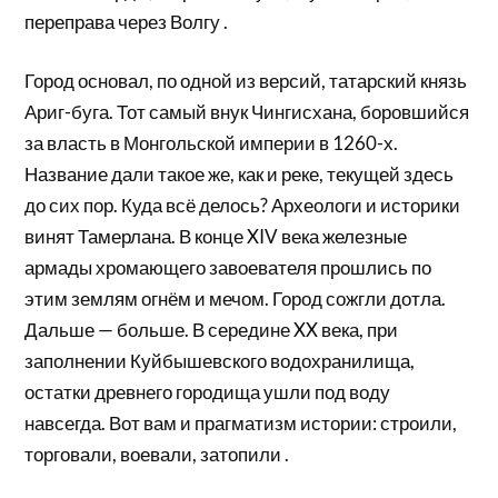
переправа через Волгу .
Город основал, по одной из версий, татарский князь
Ариг-буга. Тот самый внук Чингисхана, боровшийся
за власть в Монгольской империи в 1260-х.
Название дали такое же, как и реке, текущей здесь
до сих пор. Куда всё делось? Археологи и историки
винят Тамерлана. В конце XIV века железные
армады хромающего завоевателя прошлись по
этим землям огнём и мечом. Город сожгли дотла.
Дальше — больше. В середине XX века, при
заполнении Куйбышевского водохранилища,
остатки древнего городища ушли под воду
навсегда. Вот вам и прагматизм истории: строили,
торговали, воевали, затопили .