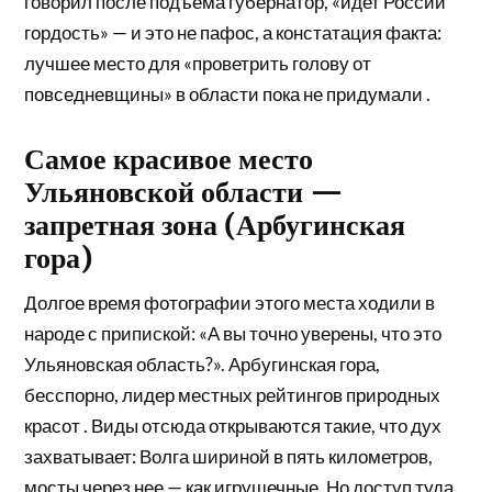
говорил после подъёма губернатор, «идет России
гордость» — и это не пафос, а констатация факта:
лучшее место для «проветрить голову от
повседневщины» в области пока не придумали .
Самое красивое место
Ульяновской области —
запретная зона (Арбугинская
гора)
Долгое время фотографии этого места ходили в
народе с припиской: «А вы точно уверены, что это
Ульяновская область?». Арбугинская гора,
бесспорно, лидер местных рейтингов природных
красот . Виды отсюда открываются такие, что дух
захватывает: Волга шириной в пять километров,
мосты через нее — как игрушечные. Но доступ туда