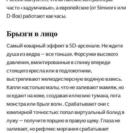
часто «задумчивые», а европейские (от Simworx или
D-Box) работают как часы.
Брызги в лицо
Самый коварный эффект в 5D-арсенале. Не ждите
душа из ведра — все тоньше. Форсунки высокого
давления, вмонтированные в спинку впереди
стоящего кресла или в подлокотники,
выстреливают мелкодисперсную водяную взвесь.
Капли настолько малы, что не заливают макияж, но
оседают на коже, создавая иллюзию тумана, пота
монстра или брызг волн . Срабатывают они с
ювелирной точностью: попал виртуальный болид в
лужу — получите порцию в правую щеку. Глаза не
заливает, но рефлекс моргания срабатывает