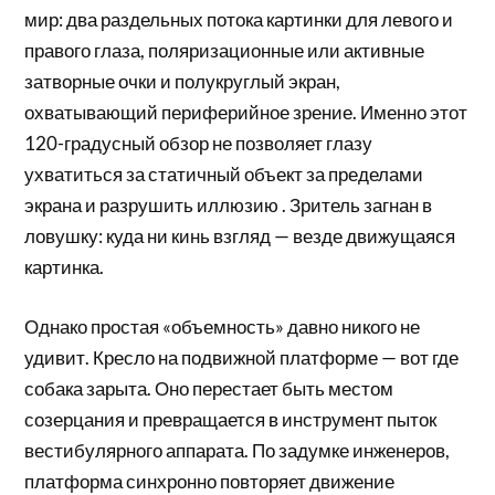
мир: два раздельных потока картинки для левого и
правого глаза, поляризационные или активные
затворные очки и полукруглый экран,
охватывающий периферийное зрение. Именно этот
120-градусный обзор не позволяет глазу
ухватиться за статичный объект за пределами
экрана и разрушить иллюзию . Зритель загнан в
ловушку: куда ни кинь взгляд — везде движущаяся
картинка.
Однако простая «объемность» давно никого не
удивит. Кресло на подвижной платформе — вот где
собака зарыта. Оно перестает быть местом
созерцания и превращается в инструмент пыток
вестибулярного аппарата. По задумке инженеров,
платформа синхронно повторяет движение