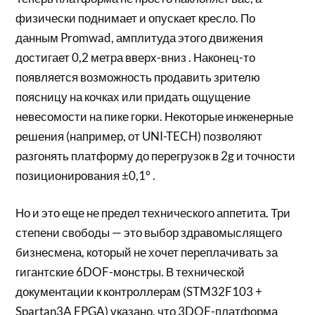
физически поднимает и опускает кресло. По
данным Promwad, амплитуда этого движения
достигает 0,2 метра вверх-вниз . Наконец-то
появляется возможность продавить зрителю
поясницу на кочках или придать ощущение
невесомости на пике горки. Некоторые инженерные
решения (например, от UNI-TECH) позволяют
разгонять платформу до перегрузок в 2g и точности
позиционирования ±0,1° .
Но и это еще не предел технического аппетита. Три
степени свободы — это выбор здравомыслящего
бизнесмена, который не хочет переплачивать за
гигантские 6DOF-монстры. В технической
документации к контроллерам (STM32F103 +
Spartan3A FPGA) указано, что 3DOF-платформа