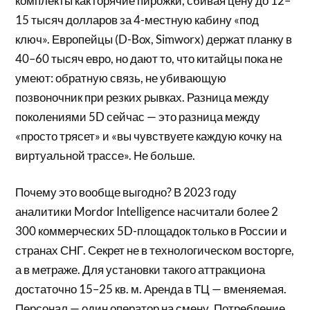
комплекты как горячие пирожки, сбивая цену до 12–
15 тысяч долларов за 4-местную кабину «под
ключ». Европейцы (D-Box, Simworx) держат планку в
40–60 тысяч евро, но дают то, что китайцы пока не
умеют: обратную связь, не убивающую
позвоночник при резких рывках. Разница между
поколениями 5D сейчас — это разница между
«просто трясет» и «вы чувствуете каждую кочку на
виртуальной трассе». Не больше.
Почему это вообще выгодно? В 2023 году
аналитики Mordor Intelligence насчитали более 2
300 коммерческих 5D-площадок только в России и
странах СНГ. Секрет не в технологическом восторге,
а в метраже. Для установки такого аттракциона
достаточно 15–25 кв. м. Аренда в ТЦ — вменяемая.
Персонал — один оператор на смену. Потребление