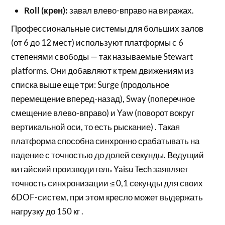
Roll (крен):
завал влево-вправо на виражах.
Профессиональные системы для больших залов
(от 6 до 12 мест) используют платформы с 6
степенями свободы — так называемые Stewart
platforms. Они добавляют к трем движениям из
списка выше еще три: Surge (продольное
перемещение вперед-назад), Sway (поперечное
смещение влево-вправо) и Yaw (поворот вокруг
вертикальной оси, то есть рыскание) . Такая
платформа способна синхронно срабатывать на
падение с точностью до долей секунды. Ведущий
китайский производитель Yaisu Tech заявляет
точность синхронизации ≤ 0,1 секунды для своих
6DOF-систем, при этом кресло может выдержать
нагрузку до 150 кг .