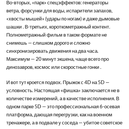
Во-вторых, «парк» спецэффектов: генераторы
ветра, форсунки для воды, испарители запахов,
«хвосты мышей» (удары по ногам) и даже дымовые
шашки . В-третьих, короткометражный контент.
Полнометражный фильм в таком формате не
снимешь — слишком дорого и сложно
синхронизировать движения на два часа.
Максимум — 20 минут экшена, чаще всего про
динозавров, космос или скоростные гонки .
И вот тут кроется подвох. Прыжок с 4D на 5D —
условность. Настоящая «фишка» заключается не в
количестве измерений, а в качестве исполнения. В
одном парке 5D — это профессиональная 6-осевая
платформа, дающая перегрузки, как на военном
тренажере, а в подвале у соседа — убитое советское