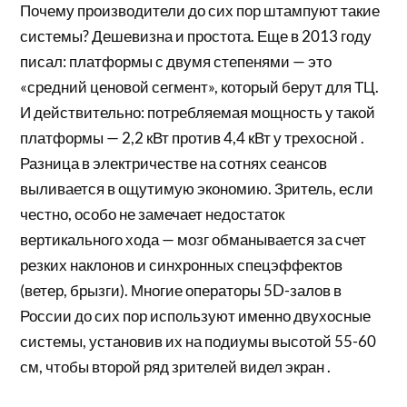
Почему производители до сих пор штампуют такие
системы? Дешевизна и простота. Еще в 2013 году
писал: платформы с двумя степенями — это
«средний ценовой сегмент», который берут для ТЦ.
И действительно: потребляемая мощность у такой
платформы — 2,2 кВт против 4,4 кВт у трехосной .
Разница в электричестве на сотнях сеансов
выливается в ощутимую экономию. Зритель, если
честно, особо не замечает недостаток
вертикального хода — мозг обманывается за счет
резких наклонов и синхронных спецэффектов
(ветер, брызги). Многие операторы 5D-залов в
России до сих пор используют именно двухосные
системы, установив их на подиумы высотой 55-60
см, чтобы второй ряд зрителей видел экран .