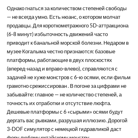
Однако гнаться за количеством степеней свободы
— не всегда умно. Есть нюанс, о котором молчат
продавцы. Для короткометражного 5D-аттракциона
(6-8 минут) избыточность движений часто
приводит к банальной морской болезни. Недаром в
музее Когалыма честно признаются: базовые
платформы, работающие в двух плоскостях
(вперед-назад и вправо-влево), справляются с
задачей не хуже монстров с 6-ю осями, если фильм
грамотно срежиссирован . В погоне за цифрами не
забывайте: главное — не количество степеней, а
точность их отработки и отсутствие люфта.
Дешевые платформы с 6 «сырыми» осями будут
дергать вас рывками, разрушая иллюзию. Дорогой
3-DOF симулятор с немецкой гидравликой даст
фору любому китайскому монстру.