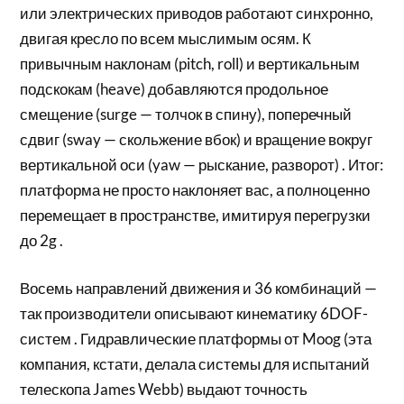
или электрических приводов работают синхронно,
двигая кресло по всем мыслимым осям. К
привычным наклонам (pitch, roll) и вертикальным
подскокам (heave) добавляются продольное
смещение (surge — толчок в спину), поперечный
сдвиг (sway — скольжение вбок) и вращение вокруг
вертикальной оси (yaw — рыскание, разворот) . Итог:
платформа не просто наклоняет вас, а полноценно
перемещает в пространстве, имитируя перегрузки
до 2g .
Восемь направлений движения и 36 комбинаций —
так производители описывают кинематику 6DOF-
систем . Гидравлические платформы от Moog (эта
компания, кстати, делала системы для испытаний
телескопа James Webb) выдают точность