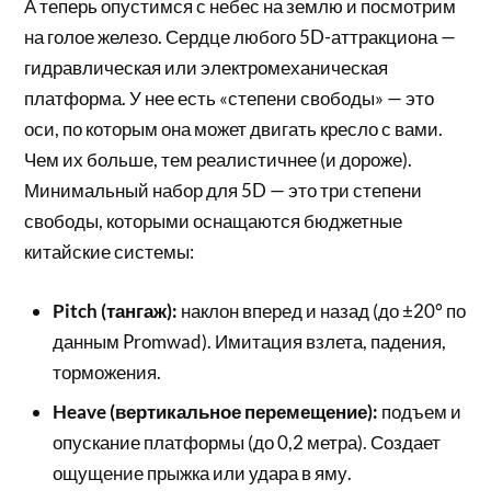
А теперь опустимся с небес на землю и посмотрим
на голое железо. Сердце любого 5D-аттракциона —
гидравлическая или электромеханическая
платформа. У нее есть «степени свободы» — это
оси, по которым она может двигать кресло с вами.
Чем их больше, тем реалистичнее (и дороже).
Минимальный набор для 5D — это три степени
свободы, которыми оснащаются бюджетные
китайские системы:
Pitch (тангаж):
наклон вперед и назад (до ±20° по
данным Promwad). Имитация взлета, падения,
торможения.
Heave (вертикальное перемещение):
подъем и
опускание платформы (до 0,2 метра). Создает
ощущение прыжка или удара в яму.