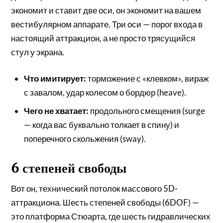
экономит и ставит две оси, он экономит на вашем
вестибулярном аппарате. Три оси — порог входа в
настоящий аттракцион, а не просто трясущийся
стул у экрана.
Что имитирует:
торможение с «клевком», вираж
с завалом, удар колесом о бордюр (heave).
Чего не хватает:
продольного смещения (surge
— когда вас буквально толкает в спину) и
поперечного скольжения (sway).
6 степеней свободы
Вот он, технический потолок массового 5D-
аттракциона. Шесть степеней свободы (6DOF) —
это платформа Стюарта, где шесть гидравлических