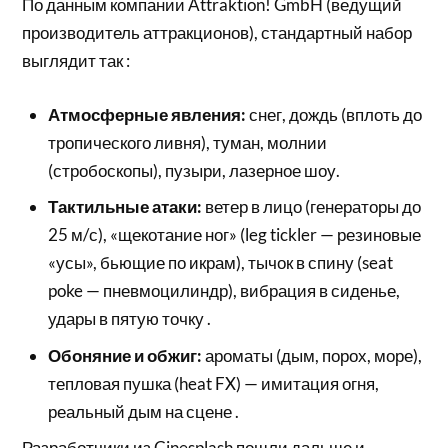
По данным компании Attraktion! GmbH (ведущий
производитель аттракционов), стандартный набор
выглядит так :
Атмосферные явления:
снег, дождь (вплоть до
тропического ливня), туман, молнии
(стробоскопы), пузыри, лазерное шоу.
Тактильные атаки:
ветер в лицо (генераторы до
25 м/с), «щекотание ног» (leg tickler — резиновые
«усы», бьющие по икрам), тычок в спину (seat
poke — пневмоцилиндр), вибрация в сиденье,
удары в пятую точку .
Обоняние и обжиг:
ароматы (дым, порох, море),
тепловая пушка (heat FX) — имитация огня,
реальный дым на сцене .
Разработчики из Cinesplash пошли дальше и