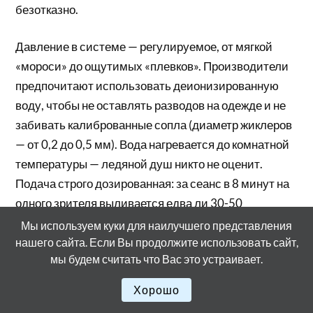
безотказно.
Давление в системе — регулируемое, от мягкой
«мороси» до ощутимых «плевков». Производители
предпочитают использовать деионизированную
воду, чтобы не оставлять разводов на одежде и не
забивать калиброванные сопла (диаметр жиклеров
— от 0,2 до 0,5 мм). Вода нагревается до комнатной
температуры — ледяной душ никто не оценит.
Подача строго дозированная: за сеанс в 8 минут на
одного зрителя выливается едва ли 30-50
миллилитров. Умрут они только вместе с блоком
Мы используем куки для наилучшего представления
управления, который жестко привязан к таймкоду
нашего сайта. Если Вы продолжите использовать сайт,
мы будем считать что Вас это устраивает.
фильма. Запаздывание в полсекунды — и вместо
погружения получите недоумение: «Почему меня
Хорошо
обрызгали за секунду до падения в реку?».