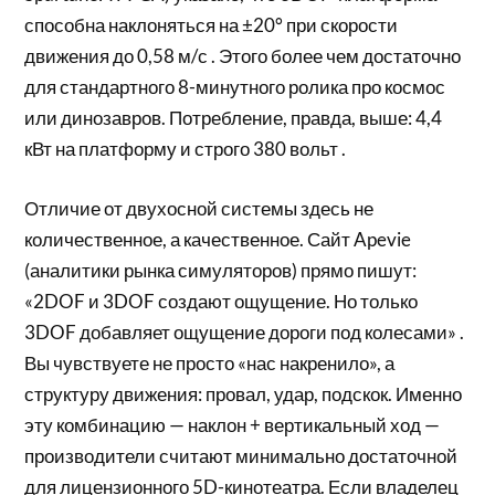
способна наклоняться на ±20° при скорости
движения до 0,58 м/с . Этого более чем достаточно
для стандартного 8-минутного ролика про космос
или динозавров. Потребление, правда, выше: 4,4
кВт на платформу и строго 380 вольт .
Отличие от двухосной системы здесь не
количественное, а качественное. Сайт Apevie
(аналитики рынка симуляторов) прямо пишут:
«2DOF и 3DOF создают ощущение. Но только
3DOF добавляет ощущение дороги под колесами» .
Вы чувствуете не просто «нас накренило», а
структуру движения: провал, удар, подскок. Именно
эту комбинацию — наклон + вертикальный ход —
производители считают минимально достаточной
для лицензионного 5D-кинотеатра. Если владелец