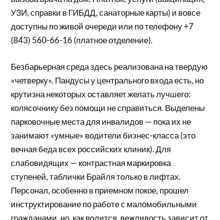
УЗИ, справки в ГИБДД, санаторные карты) и вовсе
доступны по живой очереди или по телефону +7
(843) 560-66-16 (платное отделение).
Безбарьерная среда здесь реализована на твердую
«четверку». Пандусы у центрального входа есть, но
крутизна некоторых оставляет желать лучшего:
колясочнику без помощи не справиться. Выделены
парковочные места для инвалидов — пока их не
занимают «умные» водители бизнес-класса (это
вечная беда всех российских клиник). Для
слабовидящих — контрастная маркировка
ступеней, таблички Брайля только в лифтах.
Персонал, особенно в приемном покое, прошел
инструктирование по работе с маломобильными
гражданами, но, как водится, вежливость зависит от