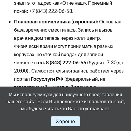
знает этот адрес как «Отче наш». Приемный
покой: +7 (843) 222-06-58.
Плановая поликлиника (взрослая):
Основная
база временно сместилась. Запись и вызов
врача на дом теперь через колл-центр.
Физически врачи могут принимать в разных
корпусах, но «точкой входа» для записи
является
тел. 8 (843) 222-06-66
(будни с 7:30 до
20:00) . Самостоятельная запись работает через
портал
Госуслуги РФ
(федеральный, не
татарстанский — местный временно
Мы используем куки для наилучшего представления
приостановил работу) .
нашего сайта. Если Вы продолжите использовать сайт,
Женская консультация:
Это отдельная история
мы будем считать что Вас это устраивает.
по адресу
ул. Серова, 15
. Сюда ремонт на
Хорошо
Восстания не добрался. Работает в штатном
режиме.