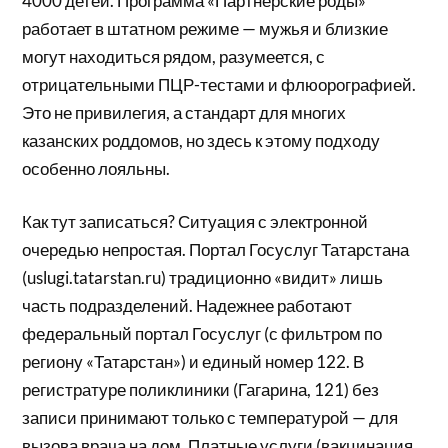
4000 детей. Программа «Партнерские роды»
работает в штатном режиме — мужья и близкие
могут находиться рядом, разумеется, с
отрицательными ПЦР-тестами и флюорографией.
Это не привилегия, а стандарт для многих
казанских роддомов, но здесь к этому подходу
особенно лояльны.
Как тут записаться? Ситуация с электронной
очередью непростая. Портал Госуслуг Татарстана
(uslugi.tatarstan.ru) традиционно «видит» лишь
часть подразделений. Надежнее работают
федеральный портал Госуслуг (с фильтром по
региону «Татарстан») и единый номер 122. В
регистратуре поликлиники (Гагарина, 121) без
записи принимают только с температурой — для
вызова врача на дом. Платные услуги (вакцинация,